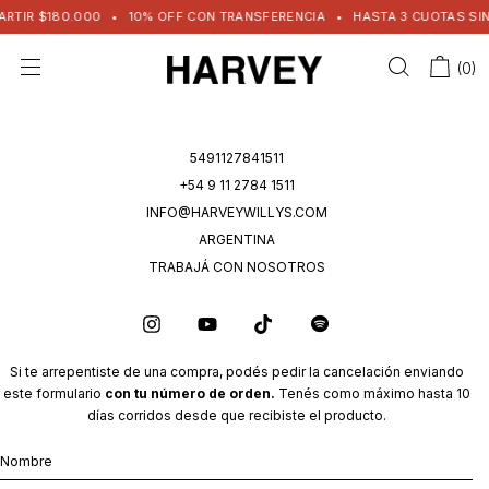
80.000
•
10% OFF CON TRANSFERENCIA
•
HASTA 3 CUOTAS SIN INTERES 
(
0
)
5491127841511
+54 9 11 2784 1511
INFO@HARVEYWILLYS.COM
ARGENTINA
TRABAJÁ CON NOSOTROS
Si te arrepentiste de una compra, podés pedir la cancelación enviando
este formulario
con tu número de orden.
Tenés como máximo hasta 10
días corridos desde que recibiste el producto.