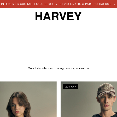
RES ( 6 CUOTAS + $150.000 )
•
ENVIO GRATIS A PARTIR $180.000
•
10%
Quizás te interesen los siguientes productos.
20
% OFF