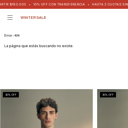
R $180.000
•
10% OFF CON TRANSFERENCIA
•
HASTA 3 CUOTAS SIN INTE
WINTER SALE
Error - 404
La página que estás buscando no existe.
30
% OFF
30
% OFF