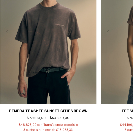
REMERA TRASHER SUNSET CITIES BROWN
TEE S
$77.500,00
$54.250,00
$70
$48.825,00
con
Transferencia o depósito
$44.100
3
cuotas sin interés de
$18.083,33
3
cuo