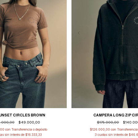
UNSET CIRCLES BROWN
CAMPERA LONG ZIP CI
.000,00
$49.000,00
$175.000,00
$140.00
,00
con
Transferencia o depósito
$126.000,00
con
Transferencia 
tas sin interés de
$16.333,33
3
cuotas sin interés de
$46.