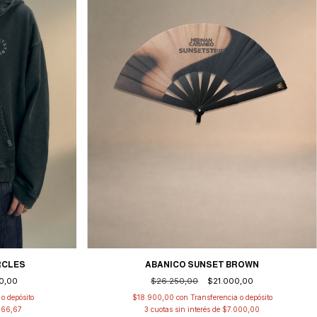
RCLES
ABANICO SUNSET BROWN
0,00
$26.250,00
$21.000,00
o depósito
$18.900,00
con
Transferencia o depósito
666,67
3
cuotas sin interés de
$7.000,00