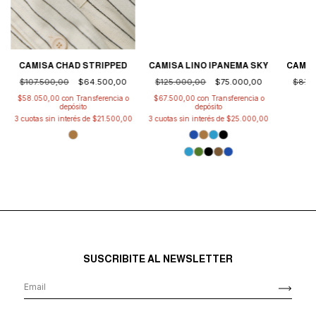
CAMISA LINO IPANEMA SKY
CAMISA CHAD STRIPPED
CAMIS
$125.000,00
$75.000,00
$107.500,00
$64.500,00
$87.
$67.500,00
con
Transferencia o
$58.050,00
con
Transferencia o
depósito
depósito
3
cuotas sin interés de
$25.000,00
3
cuotas sin interés de
$21.500,00
SUSCRIBITE AL NEWSLETTER