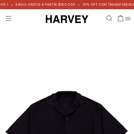
 )
•
ENVIO GRATIS A PARTIR $180.000
•
10% OFF CON TRANSFERENCIA
(
0
)