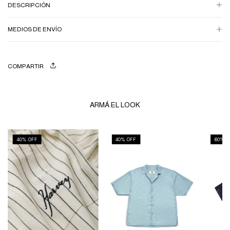
DESCRIPCIÓN
MEDIOS DE ENVÍO
COMPARTIR
ARMÁ EL LOOK
40
% OFF
40
% OFF
60
% O