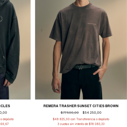
RCLES
REMERA TRASHER SUNSET CITIES BROWN
0,00
$77.500,00
$54.250,00
o depósito
$48.825,00
con
Transferencia o depósito
666,67
3
cuotas sin interés de
$18.083,33