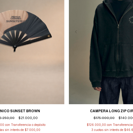
CAMPERA LONG ZIP CI
NICO SUNSET BROWN
$175.000,00
$140.00
6.250,00
$21.000,00
$126.000,00
con
Transferencia 
,00
con
Transferencia o depósito
3
cuotas sin interés de
$46.
tas sin interés de
$7.000,00