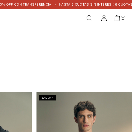
FF CON TRANSFERENCIA
•
HASTA 3 CUOTAS SIN INTERES ( 6 CUOTAS + $1
(
0
)
30
% OFF