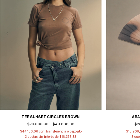
TEE SUNSET CIRCLES BROWN
ABA
$70.000,00
$49.000,00
$2
$44.100,00
con
Transferencia o depósito
$18.900
3
cuotas sin interés de
$16.333,33
3
cuo