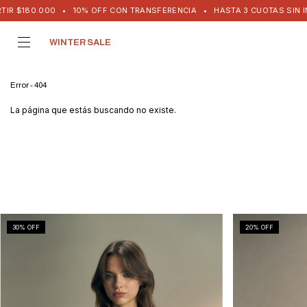
$180.000
•
10% OFF CON TRANSFERENCIA
•
HASTA 3 CUOTAS SIN INTERE
WINTER SALE
Error - 404
La página que estás buscando no existe.
30
% OFF
20
% OFF