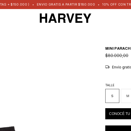
000 )
•
ENVIO GRATIS A PARTIR $180.000
•
10% OFF CON TRANSFERENC
MINI PARAC
$80.000,00
Envío grat
TALLE
S
M
CONOCÉ TU 