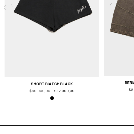
BER
SHORT BIATCH BLACK
$8
$80.000,00
$32.000,00