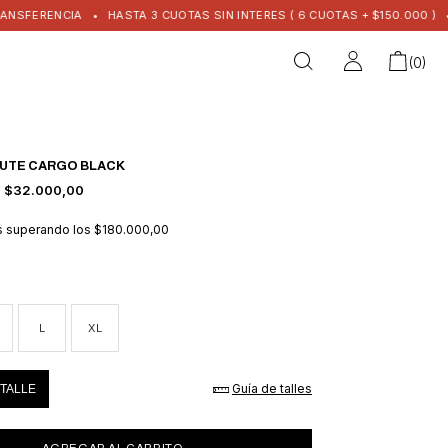
IA
•
HASTA 3 CUOTAS SIN INTERES ( 6 CUOTAS + $150.000 )
•
ENVIO GRA
(
0
)
HUTE CARGO BLACK
$32.000,00
is
superando los
$180.000,00
L
XL
Guía de talles
TALLE