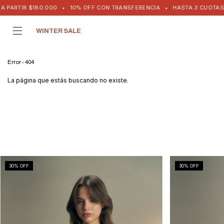
RTIR $180.000
•
10% OFF CON TRANSFERENCIA
•
HASTA 3 CUOTAS SIN I
WINTER SALE
Error - 404
La página que estás buscando no existe.
30
% OFF
30
% OFF