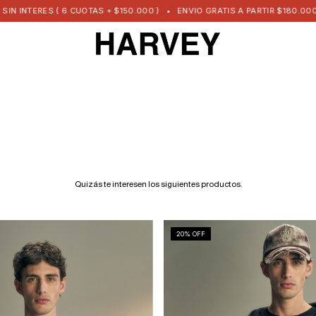
NTERES ( 6 CUOTAS + $150.000 )
•
ENVIO GRATIS A PARTIR $180.000
•
Quizás te interesen los siguientes productos.
20
% OFF