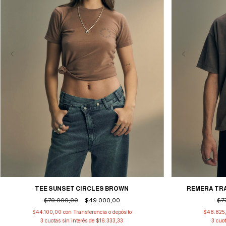
TEE SUNSET CIRCLES BROWN
REMERA TRA
$70.000,00
$49.000,00
$7
$44.100,00
con
Transferencia o depósito
$48.825
3
cuotas sin interés de
$16.333,33
3
cuot