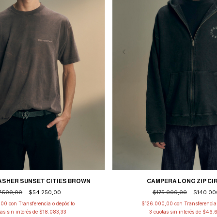
SHER SUNSET CITIES BROWN
CAMPERA LONG ZIP CI
7.500,00
$54.250,00
$175.000,00
$140.00
,00
con
Transferencia o depósito
$126.000,00
con
Transferencia 
as sin interés de
$18.083,33
3
cuotas sin interés de
$46.