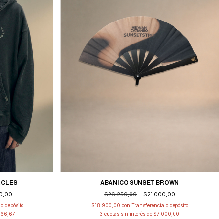
RCLES
ABANICO SUNSET BROWN
0,00
$26.250,00
$21.000,00
o depósito
$18.900,00
con
Transferencia o depósito
666,67
3
cuotas sin interés de
$7.000,00