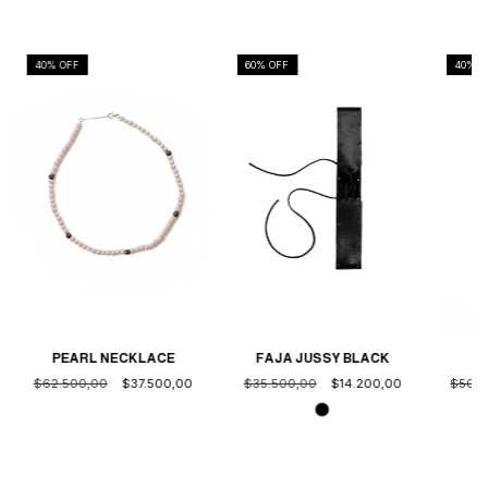
40
% OFF
60
% OFF
40
% O
PEARL NECKLACE
FAJA JUSSY BLACK
$62.500,00
$37.500,00
$50.0
$35.500,00
$14.200,00