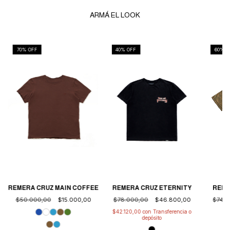
ARMÁ EL LOOK
70
% OFF
40
% OFF
60
% O
REMERA CRUZ ETERNITY
REMERA CRUZ MAIN COFFEE
REME
$78.000,00
$46.800,00
$50.000,00
$15.000,00
$74.0
$42.120,00
con
Transferencia o
depósito