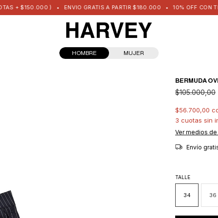
50.000 )
•
ENVIO GRATIS A PARTIR $180.000
•
10% OFF CON TRANSFERE
HOMBRE
MUJER
BERMUDA OV
$105.000,00
$56.700,00
c
3
cuotas sin 
Ver medios de
Envío grat
TALLE
34
36