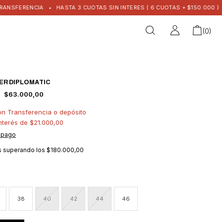
NCIA
•
HASTA 3 CUOTAS SIN INTERES ( 6 CUOTAS + $150.000 )
•
ENVIO 
(
0
)
ER DIPLOMATIC
$63.000,00
on
Transferencia o depósito
interés de
$21.000,00
 pago
is
superando los
$180.000,00
38
40
42
44
46