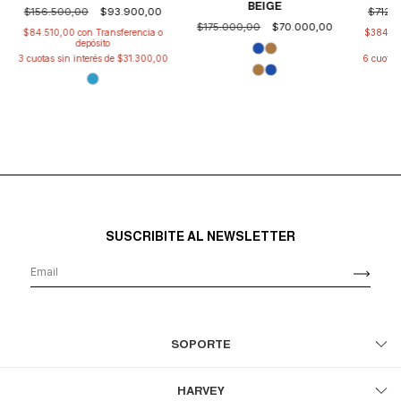
BEIGE
$156.500,00
$93.900,00
$712.
$175.000,00
$70.000,00
$84.510,00
con
Transferencia o
$384.7
depósito
3
cuotas sin interés de
$31.300,00
6
cuotas
SUSCRIBITE AL NEWSLETTER
SOPORTE
HARVEY