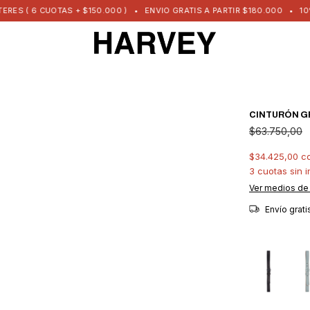
 ( 6 CUOTAS + $150.000 )
•
ENVIO GRATIS A PARTIR $180.000
•
10% O
CINTURÓN G
$63.750,00
$34.425,00
c
3
cuotas sin 
Ver medios de
Envío grat