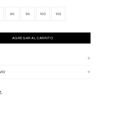
90
95
100
105
VÍO