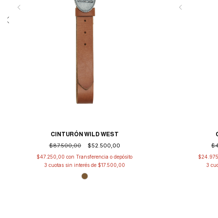
CINTURÓN WILD WEST
$4
$87.500,00
$52.500,00
$24.97
$47.250,00
con
Transferencia o depósito
3
cuo
3
cuotas sin interés de
$17.500,00