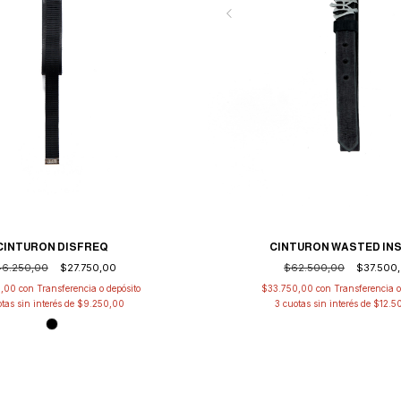
CINTURON DISFREQ
CINTURON WASTED IN
6.250,00
$27.750,00
$62.500,00
$37.500
5,00
con
Transferencia o depósito
$33.750,00
con
Transferencia o
tas sin interés de
$9.250,00
3
cuotas sin interés de
$12.5