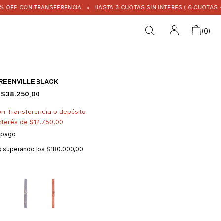
FF CON TRANSFERENCIA
•
HASTA 3 CUOTAS SIN INTERES ( 6 CUOTAS + $15
(
0
)
REENVILLE BLACK
$38.250,00
on
Transferencia o depósito
interés de
$12.750,00
 pago
is
superando los
$180.000,00