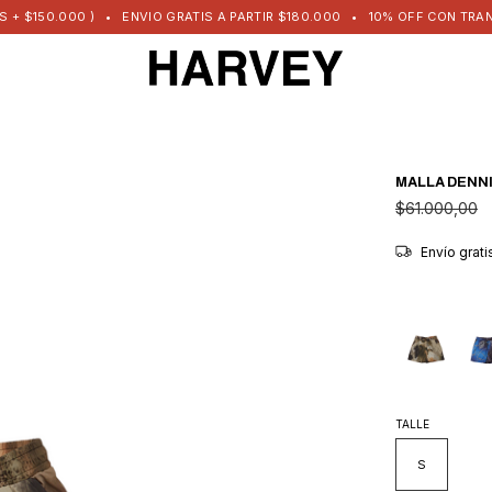
00 )
•
ENVIO GRATIS A PARTIR $180.000
•
10% OFF CON TRANSFERENCI
MALLA DENN
$61.000,00
Envío grat
TALLE
S