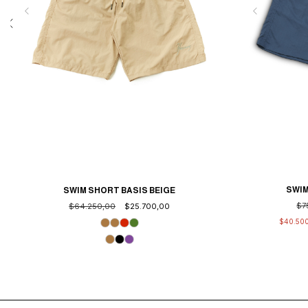
SWIM
SWIM SHORT BASIS BEIGE
$7
$64.250,00
$25.700,00
$40.50