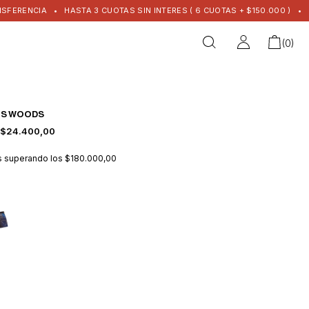
A
•
HASTA 3 CUOTAS SIN INTERES ( 6 CUOTAS + $150.000 )
•
ENVIO GRA
(
0
)
IS WOODS
$24.400,00
is
superando los
$180.000,00