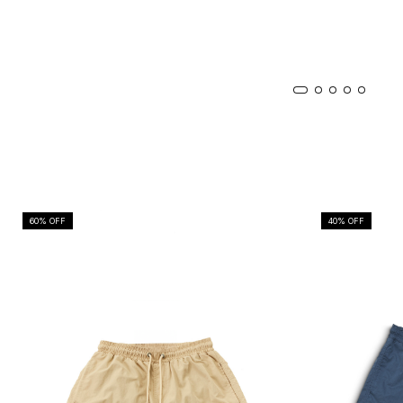
60
% OFF
40
% OFF