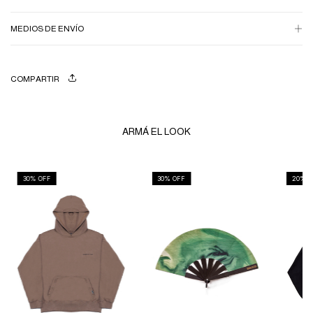
MEDIOS DE ENVÍO
COMPARTIR
ARMÁ EL LOOK
30
% OFF
30
% OFF
20
% O