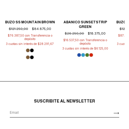
BUZO SS MOUNTAIN BROWN
BUZO 
ABANICO SUNSETSTRIP
GREEN
$121.250,00
$84.875,00
$121.
$26.250,00
$18.375,00
$76.387,50
con
Transferencia o
$87.30
depósito
$16.537,50
con
Transferencia o
depósito
3
cuotas sin interés de
$28.291,67
3
cuotas
3
cuotas sin interés de
$6.125,00
SUSCRIBITE AL NEWSLETTER