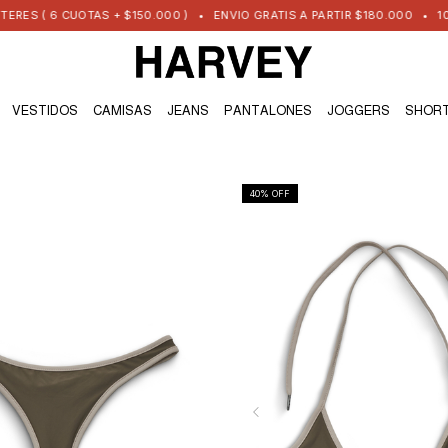
S ( 6 CUOTAS + $150.000 )
•
ENVIO GRATIS A PARTIR $180.000
•
10% 
VESTIDOS
CAMISAS
JEANS
PANTALONES
JOGGERS
SHOR
40
% OFF