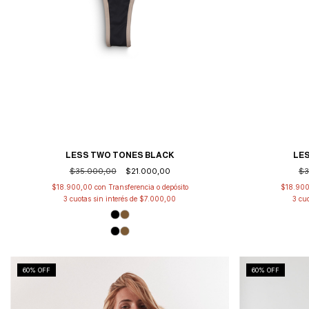
LESS TWO TONES BLACK
LE
$35.000,00
$21.000,00
$3
$18.900,00
con
Transferencia o depósito
$18.90
3
cuotas sin interés de
$7.000,00
3
cuo
60
% OFF
60
% OFF