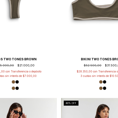
SS TWO TONES BROWN
BIKINI TWO TONES B
5.000,00
$21.000,00
$52.500,00
$31.500
0,00
con
Transferencia o depósito
$28.350,00
con
Transferencia o
tas sin interés de
$7.000,00
3
cuotas sin interés de
$10.5
60
% OFF