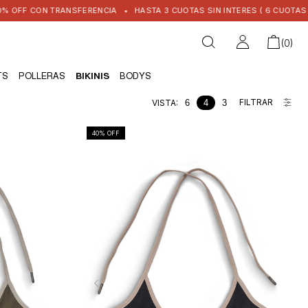
OFF CON TRANSFERENCIA
•
HASTA 3 CUOTAS SIN INTERES ( 6 CUOTAS + $1
(
0
)
TS
POLLERAS
BIKINIS
BODYS
FILTRAR
VISTA:
6
4
3
40
% OFF