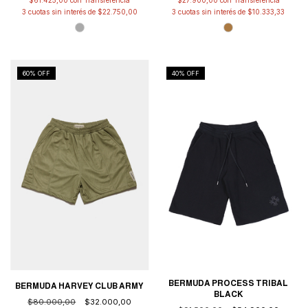
$61.425,00
con
$27.900,00
con
3
cuotas sin interés de
$22.750,00
3
cuotas sin interés de
$10.333,33
60
% OFF
40
% OFF
BERMUDA PROCESS TRIBAL
BERMUDA HARVEY CLUB ARMY
BLACK
$80.000,00
$32.000,00