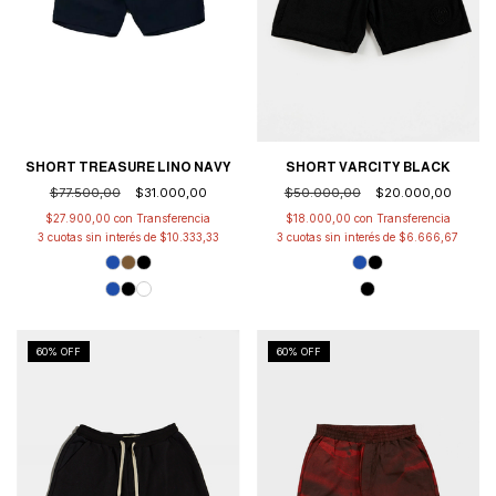
SHORT TREASURE LINO NAVY
SHORT VARCITY BLACK
$77.500,00
$31.000,00
$50.000,00
$20.000,00
$27.900,00
con
$18.000,00
con
3
cuotas sin interés de
$10.333,33
3
cuotas sin interés de
$6.666,67
60
% OFF
60
% OFF