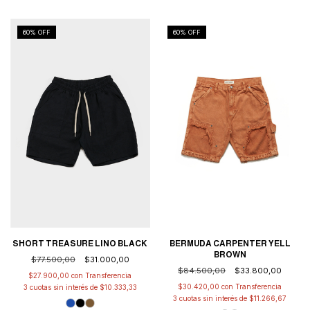
60
% OFF
60
% OFF
SHORT TREASURE LINO BLACK
BERMUDA CARPENTER YELL
BROWN
$77.500,00
$31.000,00
$84.500,00
$33.800,00
$27.900,00
con
$30.420,00
con
3
cuotas sin interés de
$10.333,33
3
cuotas sin interés de
$11.266,67