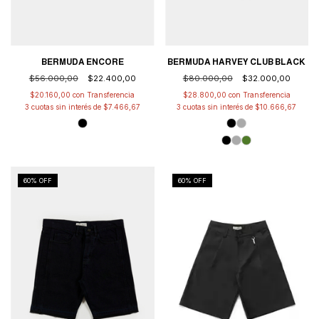
BERMUDA ENCORE
BERMUDA HARVEY CLUB BLACK
$56.000,00
$22.400,00
$80.000,00
$32.000,00
$20.160,00
con
$28.800,00
con
3
cuotas sin interés de
$7.466,67
3
cuotas sin interés de
$10.666,67
60
% OFF
60
% OFF