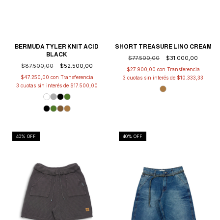
BERMUDA TYLER KNIT ACID
SHORT TREASURE LINO CREAM
BLACK
$77.500,00
$31.000,00
$87.500,00
$52.500,00
$27.900,00
con
$47.250,00
con
3
cuotas sin interés de
$10.333,33
3
cuotas sin interés de
$17.500,00
40
% OFF
40
% OFF