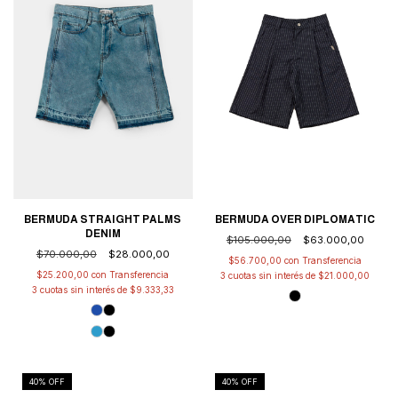
BERMUDA OVER DIPLOMATIC
BERMUDA STRAIGHT PALMS
DENIM
$105.000,00
$63.000,00
$70.000,00
$28.000,00
$56.700,00
con
$25.200,00
con
3
cuotas sin interés de
$21.000,00
3
cuotas sin interés de
$9.333,33
40
% OFF
40
% OFF