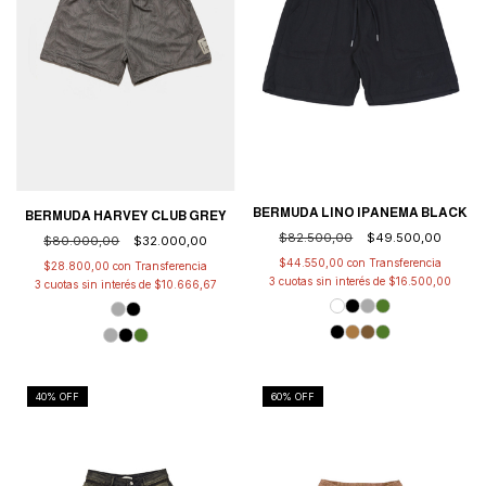
BERMUDA LINO IPANEMA BLACK
BERMUDA HARVEY CLUB GREY
$82.500,00
$49.500,00
$80.000,00
$32.000,00
$44.550,00
con
$28.800,00
con
3
cuotas sin interés de
$16.500,00
3
cuotas sin interés de
$10.666,67
40
% OFF
60
% OFF