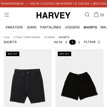
NCIA
•
HASTA 3 CUOTAS SIN INTERES ( 6 CUOTAS + $150.000 )
•
ENVIO 
(
0
)
S
SWEATERS
JEANS
PANTALONES
JOGGERS
SHORTS
MAL
Inicio
.
OTRAS TEMPORADAS
.
HOMBRE
.
SHORTS
FILTRAR
SHORTS
VISTA:
3
2
1
60
% OFF
60
% OFF