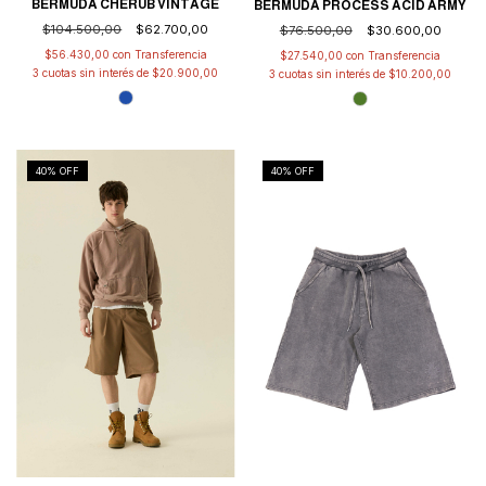
BERMUDA CHERUB VINTAGE
BERMUDA PROCESS ACID ARMY
$104.500,00
$62.700,00
$76.500,00
$30.600,00
$56.430,00
con
$27.540,00
con
3
cuotas sin interés de
$20.900,00
3
cuotas sin interés de
$10.200,00
40
% OFF
40
% OFF