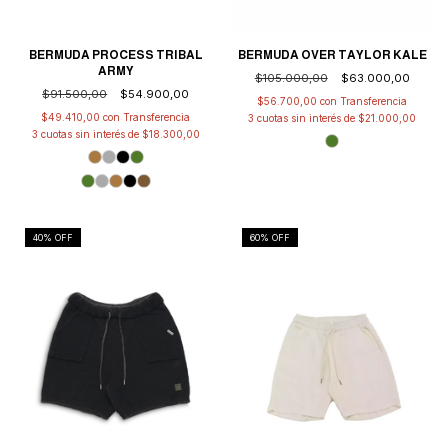
BERMUDA PROCESS TRIBAL
BERMUDA OVER TAYLOR KALE
ARMY
$105.000,00
$63.000,00
$91.500,00
$54.900,00
$56.700,00
con
$49.410,00
con
3
cuotas sin interés de
$21.000,00
3
cuotas sin interés de
$18.300,00
40
% OFF
60
% OFF