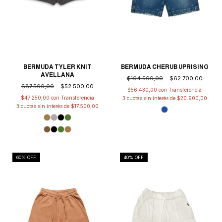
BERMUDA TYLER KNIT
BERMUDA CHERUB UPRISING
AVELLANA
$104.500,00
$62.700,00
$87.500,00
$52.500,00
$56.430,00
con
$47.250,00
con
3
cuotas sin interés de
$20.900,00
3
cuotas sin interés de
$17.500,00
60
% OFF
40
% OFF