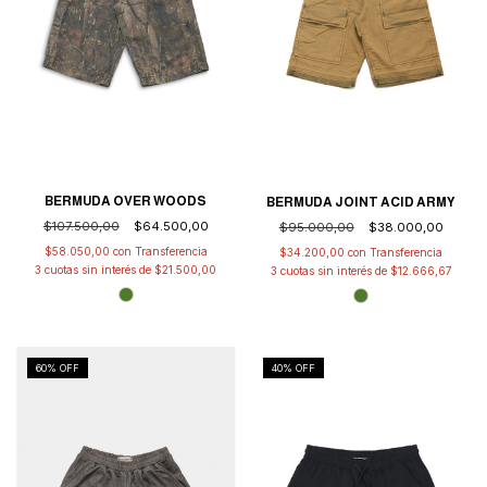
BERMUDA OVER WOODS
BERMUDA JOINT ACID ARMY
$107.500,00
$64.500,00
$95.000,00
$38.000,00
$58.050,00
con
$34.200,00
con
3
cuotas sin interés de
$21.500,00
3
cuotas sin interés de
$12.666,67
60
% OFF
40
% OFF