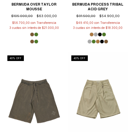
BERMUDA PROCESS TRIBAL
BERMUDA OVER TAYLOR
ACID GREY
MOUSSE
$91.500,00
$54.900,00
$105.000,00
$63.000,00
$49.410,00
con
$56.700,00
con
3
cuotas sin interés de
$18.300,00
3
cuotas sin interés de
$21.000,00
40
% OFF
40
% OFF