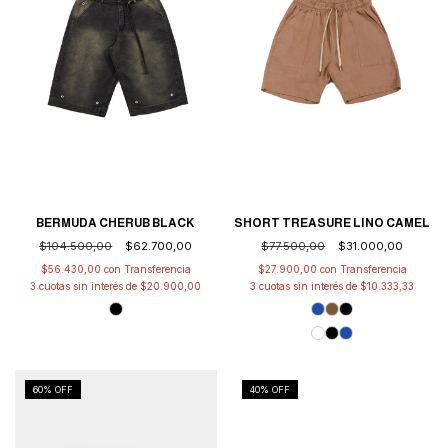
BERMUDA CHERUB BLACK
SHORT TREASURE LINO CAMEL
$104.500,00
$62.700,00
$77.500,00
$31.000,00
$56.430,00
con
$27.900,00
con
3
cuotas sin interés de
$20.900,00
3
cuotas sin interés de
$10.333,33
60
% OFF
40
% OFF