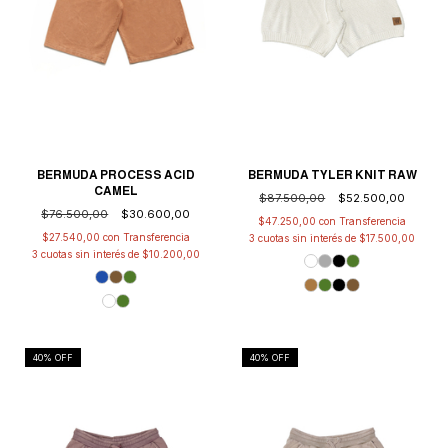
BERMUDA TYLER KNIT RAW
BERMUDA PROCESS ACID
CAMEL
$87.500,00
$52.500,00
$76.500,00
$30.600,00
$47.250,00
con
$27.540,00
con
3
cuotas sin interés de
$17.500,00
3
cuotas sin interés de
$10.200,00
40
% OFF
40
% OFF