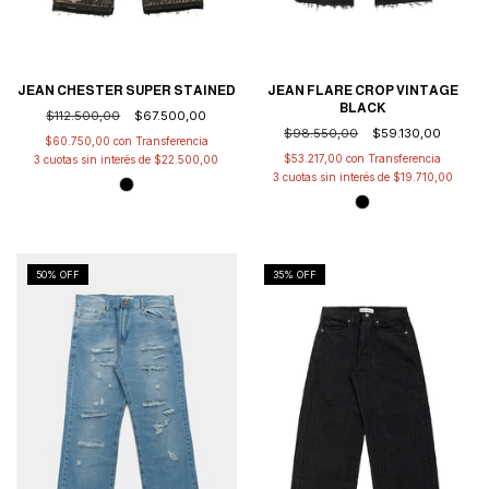
JEAN FLARE CROP VINTAGE
JEAN CHESTER SUPER STAINED
BLACK
$112.500,00
$67.500,00
$98.550,00
$59.130,00
$60.750,00
con
$53.217,00
con
3
cuotas sin interés de
$22.500,00
3
cuotas sin interés de
$19.710,00
50
% OFF
35
% OFF