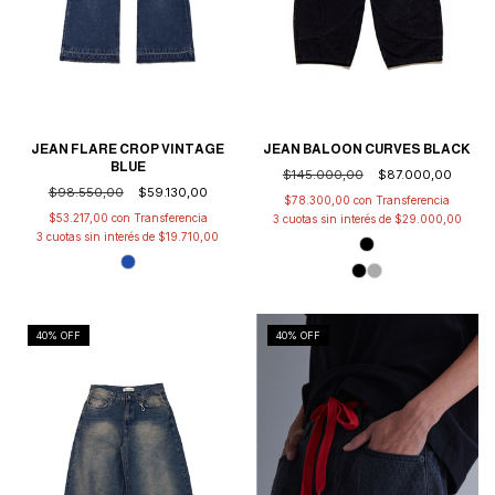
JEAN FLARE CROP VINTAGE
JEAN BALOON CURVES BLACK
BLUE
$145.000,00
$87.000,00
$98.550,00
$59.130,00
$78.300,00
con
$53.217,00
con
3
cuotas sin interés de
$29.000,00
3
cuotas sin interés de
$19.710,00
40
% OFF
40
% OFF