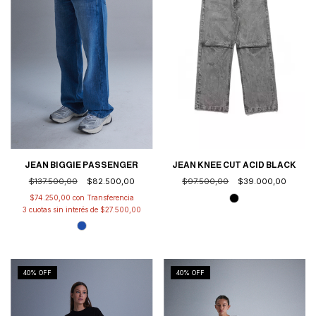
JEAN BIGGIE PASSENGER
JEAN KNEE CUT ACID BLACK
$137.500,00
$82.500,00
$97.500,00
$39.000,00
$74.250,00
con
3
cuotas sin interés de
$27.500,00
40
% OFF
40
% OFF