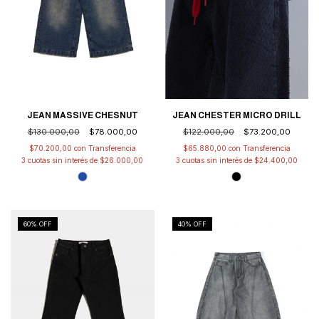
JEAN MASSIVE CHESNUT
JEAN CHESTER MICRO DRILL
$130.000,00
$78.000,00
$122.000,00
$73.200,00
$70.200,00
con
$65.880,00
con
3
cuotas sin interés de
$26.000,00
3
cuotas sin interés de
$24.400,00
60
% OFF
40
% OFF