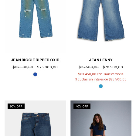
JEAN LENNY
JEAN BIGGIE RIPPED OXID
$117.500,00
$70.500,00
$62.500,00
$25.000,00
$63.450,00
con
3
cuotas sin interés de
$23.500,00
60
% OFF
40
% OFF