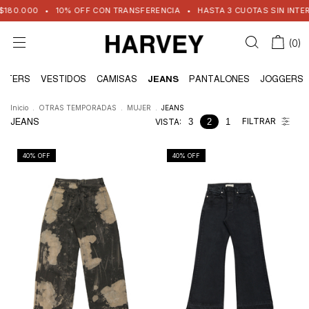
000
•
10% OFF CON TRANSFERENCIA
•
HASTA 3 CUOTAS SIN INTERES ( 6
(
0
)
ATERS
VESTIDOS
CAMISAS
JEANS
PANTALONES
JOGGERS
Inicio
.
OTRAS TEMPORADAS
.
MUJER
.
JEANS
FILTRAR
JEANS
VISTA:
3
2
1
40
% OFF
40
% OFF