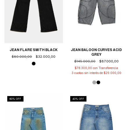
JEAN FLARE SMITH BLACK
JEAN BALOON CURVES ACID
GREY
$80.000,00
$32.000,00
$145.000,00
$87.000,00
$78.300,00
con
3
cuotas sin interés de
$29.000,00
60
% OFF
40
% OFF