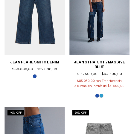
JEAN STRAIGHT 2 MASSIVE
JEAN FLARE SMITH DENIM
BLUE
$80.000,00
$32.000,00
$157.500,00
$94.500,00
$85.050,00
con
3
cuotas sin interés de
$31.500,00
40
% OFF
60
% OFF