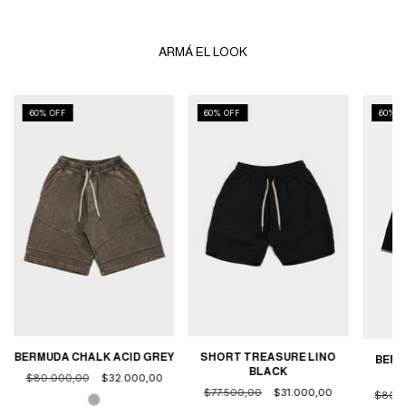
ARMÁ EL LOOK
60
% OFF
60
% OFF
60
% O
BERMUDA CHALK ACID GREY
SHORT TREASURE LINO
BERM
BLACK
$80.000,00
$32.000,00
$77.500,00
$31.000,00
$80.