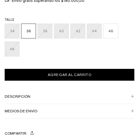
Envío gratis
superando los
$180.000,00
TALLE
34
36
38
40
42
44
46
48
DESCRIPCIÓN
MEDIOS DE ENVÍO
COMPARTIR