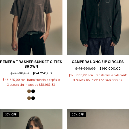
REMERA TRASHER SUNSET CITIES
CAMPERA LONG ZIP CIRCLES
BROWN
$175.000,00
$140.000,00
$77.500,00
$54.250,00
$126.000,00
con
Transferencia o depósito
$48.825,00
con
Transferencia o depósito
3
cuotas sin interés de
$46.666,67
3
cuotas sin interés de
$18.083,33
30
% OFF
20
% OFF