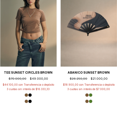
TEE SUNSET CIRCLES BROWN
ABANICO SUNSET BROWN
$70.000,00
$49.000,00
$26.250,00
$21.000,00
$44.100,00
con
Transferencia o depósito
$18.900,00
con
Transferencia o depósito
3
cuotas sin interés de
$16.333,33
3
cuotas sin interés de
$7.000,00