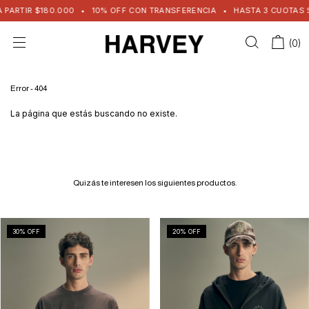
PARTIR $180.000
•
10% OFF CON TRANSFERENCIA
•
HASTA 3 CUOTAS SIN
(
0
)
Error - 404
La página que estás buscando no existe.
Quizás te interesen los siguientes productos.
30
% OFF
20
% OFF