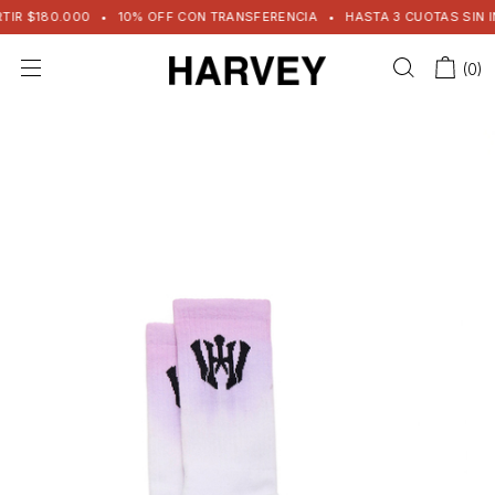
TIR $180.000
•
10% OFF CON TRANSFERENCIA
•
HASTA 3 CUOTAS SIN IN
(
0
)