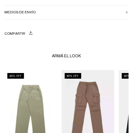
MEDIOS DE ENVÍO
COMPARTIR
ARMÁ EL LOOK
60
% OFF
60
% OFF
60
% O